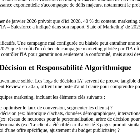
ance exponentielle s'accompagne de défis majeurs, notamment le problè
er de janvier 2026 prévoit que d'ici 2028, 40 % du contenu marketing d'
l'IA – Salesforce a indiqué dans son rapport 'State of Marketing' de 20
ificatifs. Une campagne mal configurée ou biaisée peut entraîner une so
25 que le coût d'un échec de campagne marketing pilotée par l'IA dû 
 contrôler l'IA pour garantir non seulement la conformité, mais aussi de
Décision et Responsabilité Algorithmique
e gouvernance solide. Les 'logs de décision IA' servent de preuve tangible
 Review en 2025, offrent une piste d'audit claire pour comprendre pou
ipes marketing, incluant les éléments clés suivants :
x: optimiser le taux de conversion, segmenter les clients) ?
décision (ex: historique d'achats, données démographiques, interaction
ex: réseau de neurones pour la personnalisation, arbre de décision pour 
rminants (ex: 'Le client a été ciblé car il a visité 3 pages produit simil
oi d'une offre spécifique, ajustement du budget publicitaire) ?