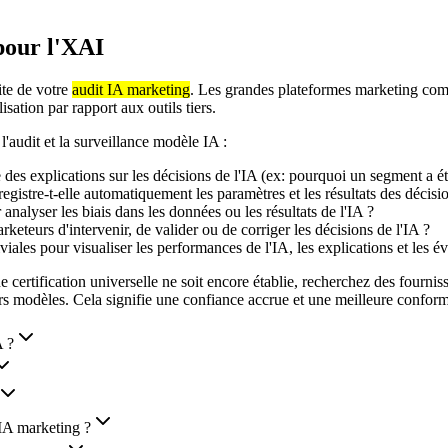
pour l'XAI
ite de votre
audit IA marketing
. Les grandes plateformes marketing com
lisation par rapport aux outils tiers.
 l'audit et la surveillance modèle IA :
 des explications sur les décisions de l'IA (ex: pourquoi un segment a ét
egistre-t-elle automatiquement les paramètres et les résultats des décisi
 analyser les biais dans les données ou les résultats de l'IA ?
keteurs d'intervenir, de valider ou de corriger les décisions de l'IA ?
iales pour visualiser les performances de l'IA, les explications et les év
 certification universelle ne soit encore établie, recherchez des fourni
urs modèles. Cela signifie une confiance accrue et une meilleure confor
A ?
 IA marketing ?