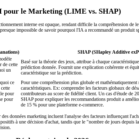
AI pour le Marketing (LIME vs. SHAP)
tionnement interne est opaque, rendant difficile la compréhension de leur
st presque impossible de savoir pourquoi l'IA a recommandé un produit s
anations)
SHAP (SHapley Additive exPl
 modèle
Basé sur la théorie des jeux, attribue à chaque caractéristiq
r de cette
prédiction donnée. Fournit une explication cohérente et équi
uoi un
caractéristique sur la prédiction.
rquoi ce
Pour une compréhension plus globale et mathématiquement ri
 cette
caractéristiques. Ex: comprendre les facteurs globaux de dé
ile pour
contributeurs au score de fidélité client. Un cas d'étude de 20
se pour
SHAP pour expliquer les recommandations produit a amélioré
de 15 % pour une plateforme e-commerce.
s données marketing incluent l'analyse des facteurs influençant l'acha
us positifs à une décision d'achat, tandis que le "nombre de jours depuis 
ision.