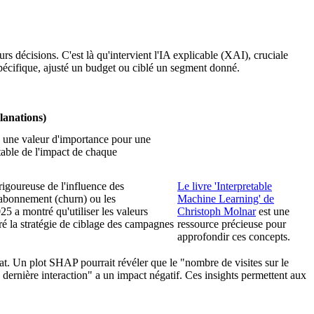
s décisions. C'est là qu'intervient l'IA explicable (XAI), cruciale
pécifique, ajusté un budget ou ciblé un segment donné.
anations)
ue une valeur d'importance pour une
table de l'impact de chaque
goureuse de l'influence des
Le livre 'Interpretable
sabonnement (churn) ou les
Machine Learning' de
25 a montré qu'utiliser les valeurs
Christoph Molnar
est une
 la stratégie de ciblage des campagnes
ressource précieuse pour
approfondir ces concepts.
t. Un plot SHAP pourrait révéler que le "nombre de visites sur le
la dernière interaction" a un impact négatif. Ces insights permettent aux