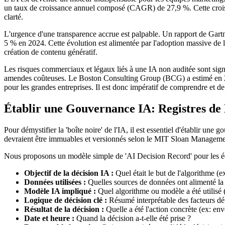
un taux de croissance annuel composé (CAGR) de 27,9 %. Cette croiss
clarté.
L'urgence d'une transparence accrue est palpable. Un rapport de Gartn
5 % en 2024. Cette évolution est alimentée par l'adoption massive de 
création de contenu génératif.
Les risques commerciaux et légaux liés à une IA non auditée sont sign
amendes coûteuses. Le Boston Consulting Group (BCG) a estimé en 20
pour les grandes entreprises. Il est donc impératif de comprendre et de
Établir une Gouvernance IA: Registres de 
Pour démystifier la 'boîte noire' de l'IA, il est essentiel d'établir un
devraient être immuables et versionnés selon le MIT Sloan Management
Nous proposons un modèle simple de 'AI Decision Record' pour les équ
Objectif de la décision IA :
Quel était le but de l'algorithme (e
Données utilisées :
Quelles sources de données ont alimenté la 
Modèle IA impliqué :
Quel algorithme ou modèle a été utilisé (
Logique de décision clé :
Résumé interprétable des facteurs déte
Résultat de la décision :
Quelle a été l'action concrète (ex: env
Date et heure :
Quand la décision a-t-elle été prise ?