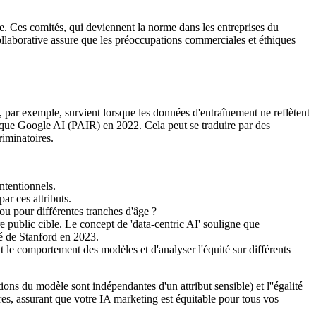
. Ces comités, qui deviennent la norme dans les entreprises du
collaborative assure que les préoccupations commerciales et éthiques
 par exemple, survient lorsque les données d'entraînement ne reflètent
lique Google AI (PAIR) en 2022. Cela peut se traduire par des
riminatoires.
intentionnels.
r ces attributs.
ou pour différentes tranches d'âge ?
re public cible. Le concept de 'data-centric AI' souligne que
té de Stanford en 2023.
le comportement des modèles et d'analyser l'équité sur différents
ons du modèle sont indépendantes d'un attribut sensible) et l''égalité
bres, assurant que votre IA marketing est équitable pour tous vos