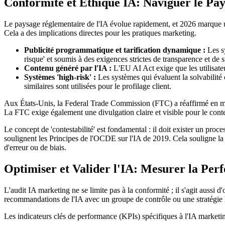
Conformité et Éthique IA: Naviguer le Pa
Le paysage réglementaire de l'IA évolue rapidement, et 2026 marque un
Cela a des implications directes pour les pratiques marketing.
Publicité programmatique et tarification dynamique :
Les sy
risque' et soumis à des exigences strictes de transparence et de 
Contenu généré par l'IA :
L'EU AI Act exige que les utilisate
Systèmes 'high-risk' :
Les systèmes qui évaluent la solvabilité o
similaires sont utilisées pour le profilage client.
Aux États-Unis, la Federal Trade Commission (FTC) a réaffirmé en mars
La FTC exige également une divulgation claire et visible pour le conten
Le concept de 'contestabilité' est fondamental : il doit exister un pro
soulignent les Principes de l'OCDE sur l'IA de 2019. Cela souligne la n
d'erreur ou de biais.
Optimiser et Valider l'IA: Mesurer la Per
L'audit IA marketing ne se limite pas à la conformité ; il s'agit aussi 
recommandations de l'IA avec un groupe de contrôle ou une stratégie
Les indicateurs clés de performance (KPIs) spécifiques à l'IA marketing