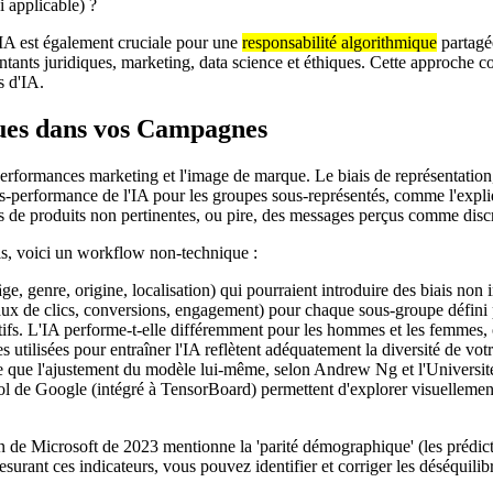
i applicable) ?
IA est également cruciale pour une
responsabilité algorithmique
partagée
ntants juridiques, marketing, data science et éthiques. Cette approche 
s d'IA.
ques dans vos Campagnes
performances marketing et l'image de marque. Le biais de représentation,
 sous-performance de l'IA pour les groupes sous-représentés, comme l'exp
res de produits non pertinentes, ou pire, des messages perçus comme disc
ais, voici un workflow non-technique :
âge, genre, origine, localisation) qui pourraient introduire des biais non 
ux de clics, conversions, engagement) pour chaque sous-groupe défini pa
tifs. L'IA performe-t-elle différemment pour les hommes et les femmes, 
 utilisées pour entraîner l'IA reflètent adéquatement la diversité de vot
ace que l'ajustement du modèle lui-même, selon Andrew Ng et l'Universi
 de Google (intégré à TensorBoard) permettent d'explorer visuellement 
n de Microsoft de 2023 mentionne la 'parité démographique' (les prédicti
mesurant ces indicateurs, vous pouvez identifier et corriger les déséquili