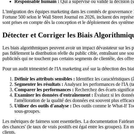
Responsable humain :
Qui a supervisé ou validé la décision (s
L'intégration des équipes marketing dans les comités de gouvernance 
Fortune 500 selon le Wall Street Journal en 2026, incluent des représe
sont prises en compte dès la conception et le déploiement des système
Détecter et Corriger les Biais Algorithmi
Les biais algorithmiques peuvent avoir un impact dévastateur sur les 
pas fidèlement la distribution réelle du public cible, entraînant une
publicités qui ne touchent pas certains segments de clientèle, des off
Pour un audit trimestriel de l'IA marketing axé sur la détection des bi
Définir les attributs sensibles :
Identifiez les caractéristiques (
Segmenter les résultats :
Analysez les performances de l'IA (ta
Comparer les performances :
Recherchez des écarts significa
Examiner les données d'entraînement :
Évaluez si les données
l'amélioration de la qualité des données est souvent plus effic
Utiliser des outils d'analyse :
Des outils comme le What-If Tool
sous-groupes.
Les métriques de fairness sont essentielles. La documentation Fairlear
des chances' (le taux de vrais positifs est égal entre les groupes). En 
clients.