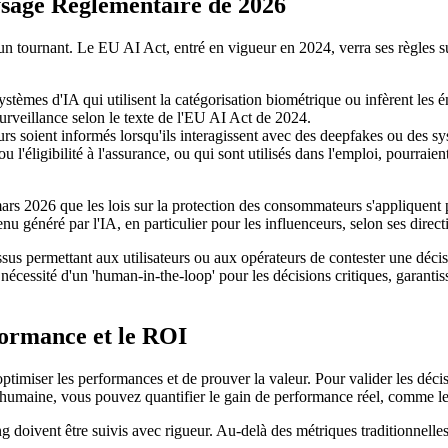
ysage Réglementaire de 2026
 tournant. Le EU AI Act, entré en vigueur en 2024, verra ses règles sur
stèmes d'IA qui utilisent la catégorisation biométrique ou infèrent les
surveillance selon le texte de l'EU AI Act de 2024.
urs soient informés lorsqu'ils interagissent avec des deepfakes ou des 
u l'éligibilité à l'assurance, ou qui sont utilisés dans l'emploi, pourrai
 2026 que les lois sur la protection des consommateurs s'appliquent ple
u généré par l'IA, en particulier pour les influenceurs, selon ses direc
cessus permettant aux utilisateurs ou aux opérateurs de contester une déc
écessité d'un 'human-in-the-loop' pour les décisions critiques, garantiss
formance et le ROI
d'optimiser les performances et de prouver la valeur. Pour valider les déc
 humaine, vous pouvez quantifier le gain de performance réel, comme 
 doivent être suivis avec rigueur. Au-delà des métriques traditionnelles