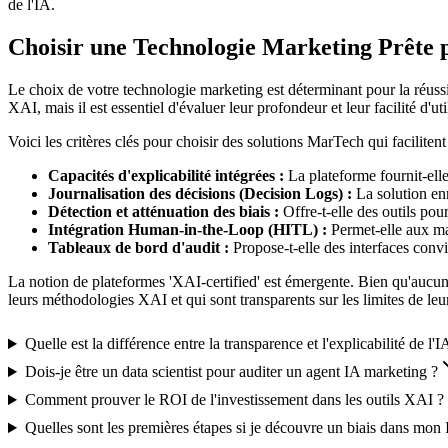
de l'IA.
Choisir une Technologie Marketing Prête 
Le choix de votre technologie marketing est déterminant pour la réuss
XAI, mais il est essentiel d'évaluer leur profondeur et leur facilité d'uti
Voici les critères clés pour choisir des solutions MarTech qui facilitent
Capacités d'explicabilité intégrées :
La plateforme fournit-elle
Journalisation des décisions (Decision Logs) :
La solution enr
Détection et atténuation des biais :
Offre-t-elle des outils pour
Intégration Human-in-the-Loop (HITL) :
Permet-elle aux mar
Tableaux de bord d'audit :
Propose-t-elle des interfaces conviv
La notion de plateformes 'XAI-certified' est émergente. Bien qu'aucune
leurs méthodologies XAI et qui sont transparents sur les limites de le
Quelle est la différence entre la transparence et l'explicabilité de l'I
Dois-je être un data scientist pour auditer un agent IA marketing ?
Comment prouver le ROI de l'investissement dans les outils XAI ?
Quelles sont les premières étapes si je découvre un biais dans mon