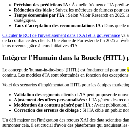
Précision des prédictions IA :
À quelle fréquence l'IA prédit-
Réduction des biais :
Suivez les métriques de fairness pour ass
Temps économisé par l'IA :
Selon Valoir Research en 2025, les
stratégiques.
Taux d'acceptation des recommandations IA :
Dans quelle me
Calculer le ROI de l'investissement dans l'XAI et la gouvernance
va au
de la confiance des clients. Une étude de Forrester de fin 2025 a révé
leurs revenus grâce à leurs initiatives d'IA.
Intégrer l'Humain dans la Boucle (HITL) 
Le concept de 'human-in-the-loop' (HITL) est fondamental pour une
continu. Les modèles d'IA sont réentraînés en fonction des exceptions
Voici des scénarios d'implémentation HITL pour les équipes marketin
Validation des segments clients :
L'IA peut proposer de nouvea
Ajustement des offres personnalisées :
L'IA génère des recomm
Modération du contenu généré par l'IA :
Avant publication, l
Correction des erreurs de ciblage :
Si l'IA cible un public no
Un défi majeur est l'intégration des retours XAI des data scientists d
surmonter cela, il est crucial d'avoir des plateformes qui traduisent les