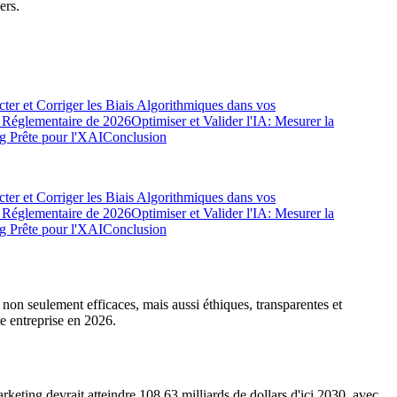
ers.
cter et Corriger les Biais Algorithmiques dans vos
e Réglementaire de 2026
Optimiser et Valider l'IA: Mesurer la
g Prête pour l'XAI
Conclusion
cter et Corriger les Biais Algorithmiques dans vos
e Réglementaire de 2026
Optimiser et Valider l'IA: Mesurer la
g Prête pour l'XAI
Conclusion
 non seulement efficaces, mais aussi éthiques, transparentes et
te entreprise en 2026.
ting devrait atteindre 108,63 milliards de dollars d'ici 2030, avec