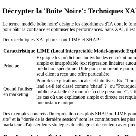
Décrypter la 'Boîte Noire': Techniques X
Le terme 'modèle boîte noire' désigne les algorithmes d'IA dont le fonc
pour bâtir la confiance et optimiser les performances. Sans XAI, il e
Deux techniques XAI phares sont LIME et SHAP :
Caractéristique
LIME (Local Interpretable Model-agnostic Expl
Explique les prédictions individuelles en créant un
simple et interprétable (ex: régression linéaire) autou
Principe
prédiction spécifique. Utile pour comprendre pourq
seul client a reçu une offre particulière.
Pour des explications locales et intuitives. Ex: "Pou
lead a-t-il été classé comme 'chaud' ?" ou "Pourquoi
Quand l'utiliser
publicité a-t-elle été montrée à cette personne ?". Ut
en marketing
les cas où une explication simple et directe est requi
une instance unique.
Des exemples concrets d'interprétation des plots SHAP ou LIME pour de
site" et la "durée de la dernière session" sont les contributeurs les pl
marketeurs d'ajuster leurs stratégies de ciblage et de contenu avec préc