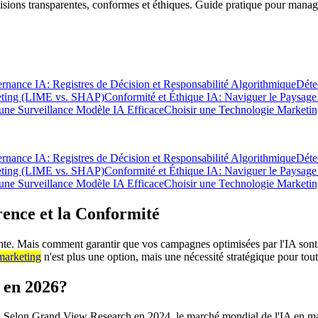
ions transparentes, conformes et éthiques. Guide pratique pour manag
rnance IA: Registres de Décision et Responsabilité Algorithmique
Déte
keting (LIME vs. SHAP)
Conformité et Éthique IA: Naviguer le Paysag
une Surveillance Modèle IA Efficace
Choisir une Technologie Marketin
rnance IA: Registres de Décision et Responsabilité Algorithmique
Déte
keting (LIME vs. SHAP)
Conformité et Éthique IA: Naviguer le Paysag
une Surveillance Modèle IA Efficace
Choisir une Technologie Marketin
ence et la Conformité
urante. Mais comment garantir que vos campagnes optimisées par l'IA sont
marketing
n'est plus une option, mais une nécessité stratégique pour tou
 en 2026?
 Selon Grand View Research en 2024, le marché mondial de l'IA en marke