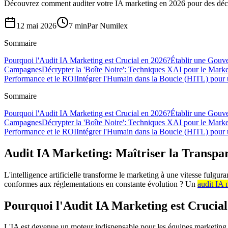
Découvrez comment auditer votre IA marketing en 2026 pour des décis
12 mai 2026
7 min
Par
Numilex
Sommaire
Pourquoi l'Audit IA Marketing est Crucial en 2026?
Établir une Gouve
Campagnes
Décrypter la 'Boîte Noire': Techniques XAI pour le Mar
Performance et le ROI
Intégrer l'Humain dans la Boucle (HITL) pour 
Sommaire
Pourquoi l'Audit IA Marketing est Crucial en 2026?
Établir une Gouve
Campagnes
Décrypter la 'Boîte Noire': Techniques XAI pour le Mar
Performance et le ROI
Intégrer l'Humain dans la Boucle (HITL) pour 
Audit IA Marketing: Maîtriser la Transpar
L'intelligence artificielle transforme le marketing à une vitesse fulg
conformes aux réglementations en constante évolution ? Un
audit IA 
Pourquoi l'Audit IA Marketing est Crucial
L'IA est devenue un moteur indispensable pour les équipes marketing.