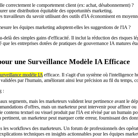
elle correctement le comportement client (ex: achat, désabonnement) ?
urer une distribution équitable des opportunités marketing.
 travailleurs du savoir utilisant des outils d'IA économisent en moyenn
sure les équipes marketing adoptent-elles les suggestions de l'IA ?
-delà des simples gains d'efficacité. Il inclut la réduction des risques l
lé que les entreprises dotées de pratiques de gouvernance IA matures éta
pour une Surveillance Modèle IA Efficace
surveillance modèle IA
efficace. Il s'agit d'un système où l'intelligence h
 validées par l'humain, améliorant ainsi leur précision au fil du temp
g :
ux segments, mais les marketeurs valident leur pertinence avant le dép
andations d'offres, mais un marketeur peut intervenir pour affiner ou re
e contenu textuel ou visuel produit par l'IA est révisé par un humain pou
n pertinent, un marketeur peut marquer cette erreur, fournissant des do
ans les workflows des marketeurs. Un forum de professionnels des opérati
 explications techniques en insights actionnables pour les équipes marketi