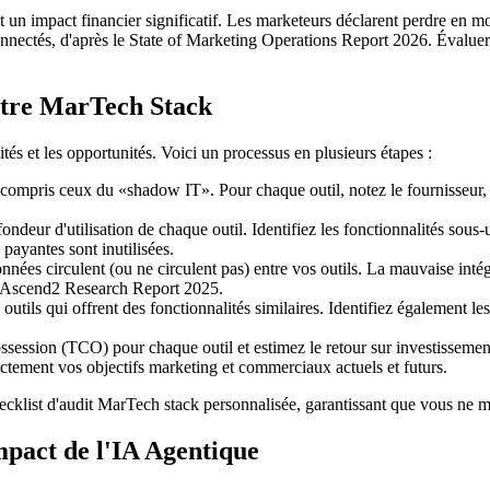
 ont un impact financier significatif. Les marketeurs déclarent perdre e
nnectés, d'après le State of Marketing Operations Report 2026. Évaluer c
otre MarTech Stack
ités et les opportunités. Voici un processus en plusieurs étapes :
 compris ceux du «shadow IT». Pour chaque outil, notez le fournisseur, le c
ndeur d'utilisation de chaque outil. Identifiez les fonctionnalités sous-u
ayantes sont inutilisées.
ées circulent (ou ne circulent pas) entre vos outils. La mauvaise intég
on Ascend2 Research Report 2025.
outils qui offrent des fonctionnalités similaires. Identifiez également 
ssession (TCO) pour chaque outil et estimez le retour sur investissem
ectement vos objectifs marketing et commerciaux actuels et futurs.
hecklist d'audit MarTech stack personnalisée, garantissant que vous ne 
mpact de l'IA Agentique