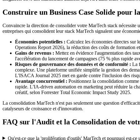
Construire un Business Case Solide pour 
Convaincre la direction de consolider votre MarTech stack nécessite un 
entreprises qui consolident leur stack MarTech signalent une économ
Économies potentielles :
Calculez les économies directes sur le
Operations Report 2026), la réduction des coûts de formation e
Gains de revenus :
Mettez en évidence l'augmentation des taux 
l'accélération du lancement de campagnes (75 % plus rapide ave
Risques de gouvernance des données et de conformité :
La f
complexe. Une plateforme unifiée simplifie la gestion des dem
L'ISACA Journal 2025 met en garde contre l'inclusion des risque
Avantage concurrentiel :
Positionnez la consolidation comme un
rapide. L'IA-driven automation en marketing peut réduire la charg
créatif, selon Forrester Total Economic Impact Study 2025.
La consolidation MarTech n'est pas seulement une question d'efficacité
catalyseurs de croissance et d'innovation.
FAQ sur l'Audit et la Consolidation de vo
Qu'est-ce que la 'prolifération d'outils' MarTech et pourquoi est-ce