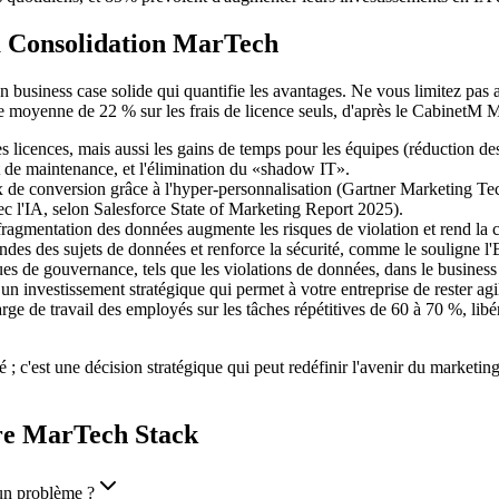
la Consolidation MarTech
business case solide qui quantifie les avantages. Ne vous limitez pas au
ie moyenne de 22 % sur les frais de licence seuls, d'après le Cabine
s licences, mais aussi les gains de temps pour les équipes (réduction d
t de maintenance, et l'élimination du «shadow IT».
de conversion grâce à l'hyper-personnalisation (Gartner Marketing Tech
c l'IA, selon Salesforce State of Marketing Report 2025).
ragmentation des données augmente les risques de violation et rend l
andes des sujets de données et renforce la sécurité, comme le soulig
s de gouvernance, tels que les violations de données, dans le business
 investissement stratégique qui permet à votre entreprise de rester agil
e de travail des employés sur les tâches répétitives de 60 à 70 %, libéran
 ; c'est une décision stratégique qui peut redéfinir l'avenir du marketi
tre MarTech Stack
 un problème ?