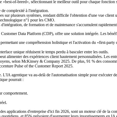
best-of-breed», sélectionnant le meilleur outil pour chaque fonction spé
de complexité à l'intégration.
es sur plusieurs systèmes, rendant difficile l'obtention d'une vue clie
fi technologique n°1 pour les CMO.
d'intégration, de formation et de maintenance s'accumulent rapidement
e Customer Data Platform (CDP), offre une solution intégrée. Les bénéfi
 permettant une compréhension holistique et l'activation du «first-party 
terface unique réduisent le temps perdu à basculer entre les outils.
eut alimenter des expériences client hautement personnalisées. Les entre
s moyens, selon McKinsey & Company 2025. De plus, 91 % des consommat
 Accenture Pulse of the Customer Report 2025.
 L'IA agentique va au-delà de l'automatisation simple pour exécuter des
que pourrait :
eur comportement.
réel.
es applications d'entreprise d'ici fin 2026, sont un moteur clé de la co
s quotidiens, et 85% prévoient d'augmenter leurs investissements en IA e