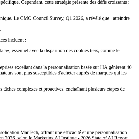
cifique. Cependant, cette stratégie présente des défis croissants :
nt unique. Le CMO Council Survey, Q1 2026, a révélé que «atteindre
.
ces incluent :
data», essentiel avec la disparition des cookies tiers, comme le
prises excellant dans la personnalisation basée sur l'IA génèrent 40
eurs sont plus susceptibles d'acheter auprès de marques qui les
 tâches complexes et proactives, enchaînant plusieurs étapes de
nsolidation MarTech, offrant une efficacité et une personnalisation
n 2026, selon le Marketing AI Institute - 2026 State of AI Report.