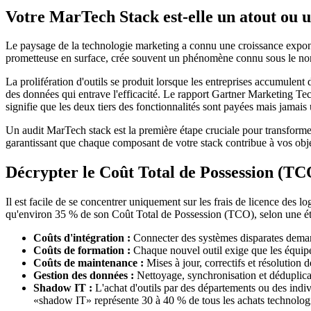
Votre MarTech Stack est-elle un atout ou 
Le paysage de la technologie marketing a connu une croissance expone
prometteuse en surface, crée souvent un phénomène connu sous le nom 
La prolifération d'outils se produit lorsque les entreprises accumulen
des données qui entrave l'efficacité. Le rapport Gartner Marketing T
signifie que les deux tiers des fonctionnalités sont payées mais jamais u
Un audit MarTech stack est la première étape cruciale pour transformer c
garantissant que chaque composant de votre stack contribue à vos obje
Décrypter le Coût Total de Possession (T
Il est facile de se concentrer uniquement sur les frais de licence des 
qu'environ 35 % de son Coût Total de Possession (TCO), selon une é
Coûts d'intégration :
Connecter des systèmes disparates deman
Coûts de formation :
Chaque nouvel outil exige que les équipe
Coûts de maintenance :
Mises à jour, correctifs et résolution
Gestion des données :
Nettoyage, synchronisation et déduplic
Shadow IT :
L'achat d'outils par des départements ou des indi
«shadow IT» représente 30 à 40 % de tous les achats technolog