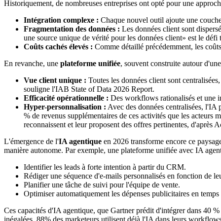
Historiquement, de nombreuses entreprises ont opté pour une approche «
Intégration complexe :
Chaque nouvel outil ajoute une couche 
Fragmentation des données :
Les données client sont dispersé
une source unique de vérité pour les données client» est le dé
Coûts cachés élevés :
Comme détaillé précédemment, les coûts 
En revanche, une
plateforme unifiée
, souvent construite autour d'un
Vue client unique :
Toutes les données client sont centralisées,
souligne l'IAB State of Data 2026 Report.
Efficacité opérationnelle :
Des workflows rationalisés et une in
Hyper-personnalisation :
Avec des données centralisées, l'IA p
% de revenus supplémentaires de ces activités que les acteur
reconnaissent et leur proposent des offres pertinentes, d'après
L'émergence de l'
IA agentique
en 2026 transforme encore ce paysage.
manière autonome. Par exemple, une plateforme unifiée avec IA agenti
Identifier les leads à forte intention à partir du CRM.
Rédiger une séquence d'e-mails personnalisés en fonction de l
Planifier une tâche de suivi pour l'équipe de vente.
Optimiser automatiquement les dépenses publicitaires en temps 
Ces capacités d'IA agentique, que Gartner prédit d'intégrer dans 40 % d
inégalées. 88% des marketeurs utilisent déjà l'IA dans leurs workflow