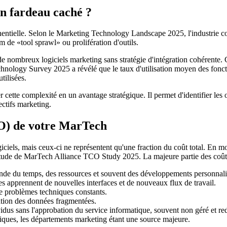
un fardeau caché ?
ntielle. Selon le Marketing Technology Landscape 2025, l'industrie co
de «tool sprawl» ou prolifération d'outils.
t de nombreux logiciels marketing sans stratégie d'intégration cohérente
echnology Survey 2025 a révélé que le taux d'utilisation moyen des fon
tilisées.
ette complexité en un avantage stratégique. Il permet d'identifier les ou
ctifs marketing.
CO) de votre MarTech
logiciels, mais ceux-ci ne représentent qu'une fraction du coût total. En 
tude de MarTech Alliance TCO Study 2025. La majeure partie des coûts
de du temps, des ressources et souvent des développements personnali
s apprennent de nouvelles interfaces et de nouveaux flux de travail.
 de problèmes techniques constants.
ation des données fragmentées.
vidus sans l'approbation du service informatique, souvent non géré et 
iques, les départements marketing étant une source majeure.