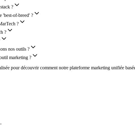
stack ?
 'best-of-breed' ?
 MarTech ?
ch ?
?
ons nos outils ?
util marketing ?
isée pour découvrir comment notre plateforme marketing unifiée basée su