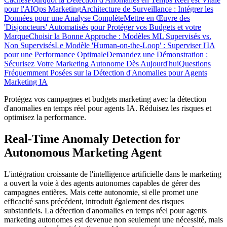
pour l'AIOps Marketing
Architecture de Surveillance : Intégrer les
Données pour une Analyse Complète
Mettre en Œuvre des
'Disjoncteurs' Automatisés pour Protéger vos Budgets et votre
Marque
Choisir la Bonne Approche : Modèles ML Supervisés vs.
Non Supervisés
Le Modèle 'Human-on-the-Loop' : Superviser l'IA
pour une Performance Optimale
Demandez une Démonstration :
Sécurisez Votre Marketing Autonome Dès Aujourd'hui
Questions
Fréquemment Posées sur la Détection d'Anomalies pour Agents
Marketing IA
Protégez vos campagnes et budgets marketing avec la détection
d'anomalies en temps réel pour agents IA. Réduisez les risques et
optimisez la performance.
Real-Time Anomaly Detection for
Autonomous Marketing Agent
L'intégration croissante de l'intelligence artificielle dans le marketing
a ouvert la voie à des agents autonomes capables de gérer des
campagnes entières. Mais cette autonomie, si elle promet une
efficacité sans précédent, introduit également des risques
substantiels. La détection d'anomalies en temps réel pour agents
marketing autonomes est devenue non seulement une nécessité, mais