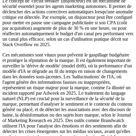
Le concept de 'circuit breaker' (disjoncteur) est un mécanisme de
sécurité essentiel pour les agents marketing autonomes. Il permet de
déclencher des actions correctives automatiques lorsqu'une anomalie
critique est détectée. Par exemple, un disjoncteur peut être configuré
pour mettre en pause une campagne publicitaire si son CPA (coût
par acquisition) augmente de plus de 30 % en une heure, ou pour
réaffecter automatiquement le budget d'un canal peu performant vers
un canal plus efficace, selon un cas d'utilisation pratique décrit sur
Stack Overflow en 2025.
Ces mécanismes sont vitaux pour prévenir le gaspillage budgétaire
et protéger la réputation de la marque. Il est également important de
surveiller la 'dérive de modèle' (model drift), où la performance d'un
modèle d'IA se dégrade au fil du temps en raison de changements
dans les données sous-jacentes. Les 'hallucinations' de l'IA, où
l'agent génère des informations fausses ou inappropriées,
représentent un risque majeur pour la marque, comme l'a illustré un
incident rapporté par Adweek en 2025. Le traitement du langage
naturel (NLP) est crucial pour la surveillance de la sécurité de la
marque, permettant d'analyser le sentiment et le contexte du contenu
généré ou placé, et de détecter les associations avec des discours de
haine, la désinformation ou des sujets hors marque, selon le Journal
of Marketing Research en 2025. Des outils comme Brandwatch
utilisent l'IA pour l'analyse des émotions et des sentiments afin de
détecter les crises émergentes sur les médias sociaux, avant qu'elles