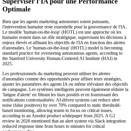
Superviser l'IA pour une Performance
Optimale
Bien que les agents marketing autonomes soient puissants,
l'intervention humaine reste essentielle pour la gouvernance de l'IA.
Le modèle 'human-on-the-loop' (HOTL) est une approche où les
humains restent dans un rôle stratégique, supervisant les décisions à
enjeux élevés et affinant les objectifs de l'IA en fonction des alertes
d'anomalies. Le 'human-on-the-loop' (HOTL) model is becoming
standard practice for overseeing autonomous agents, according to
the Stanford University Human-Centered AI Institute (HAI) in
2025.
Les professionnels du marketing peuvent utiliser les alertes
d'anomalies comme des opportunités pour affiner leurs stratégies,
ajuster les paramètres des agents IA ou même réévaluer des objectifs
de campagne. Les systèmes intelligents peuvent également réduire la
'fatigue d'alerte' en filtrant les faux positifs et en fournissant des
notifications contextualisées. AI-driven systems can reduce alert
noise (false positives) by over 70% compared to static threshold-
based monitoring, allowing teams to focus on critical issues,
according to an Anodot product whitepaper from 2025. A G2
review in 2026 mentioned that an alert system via Slack integration
reduced response time from hours to minutes for critical