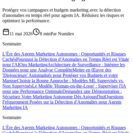
Protégez vos campagnes et budgets marketing avec la détection
d'anomalies en temps réel pour agents IA. Réduisez les risques et
optimisez la performance.
11 mai 2026
8 min
Par
Numilex
Sommaire
L'Ère des Agents Marketing Autonomes : Opportunités et Risques
Cachés
Pourquoi la Détection d'Anomalies en Temps Réel est Vitale
pour l'AIOps Marketing
Architecture de Surveillance : Intégrer les
Données pour une Analyse Complète
Mettre en Œuvre des
'Disjoncteurs' Automatisés pour Protéger vos Budgets et votre
Marque
Choisir la Bonne Approche : Modèles ML Supervisés vs.
Non Supervisés
Le Modèle 'Human-on-the-Loop' : Superviser l'IA
pour une Performance Optimale
Demandez une Démonstration :
Sécurisez Votre Marketing Autonome Dès Aujourd'hui
Questions
Fréquemment Posées sur la Détection d'Anomalies pour Agents
Marketing IA
Sommaire
L'Ère des Agents Marketing Autonomes : Opportunités et Risques
Cachés
Pourquoi la Détection d'Anomalies en Temps Réel est Vitale