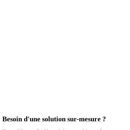
Microsoft 365
Outlook Pro
Teams & SharePoint
Sécurité Enterprise
Audit SEO
Netlinking
SEO Technique
Reporting Mensuel
Besoin d'une solution sur-mesure ?