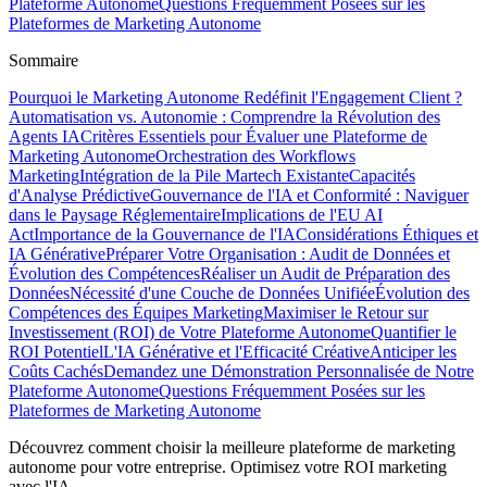
Plateforme Autonome
Questions Fréquemment Posées sur les
Plateformes de Marketing Autonome
Sommaire
Pourquoi le Marketing Autonome Redéfinit l'Engagement Client ?
Automatisation vs. Autonomie : Comprendre la Révolution des
Agents IA
Critères Essentiels pour Évaluer une Plateforme de
Marketing Autonome
Orchestration des Workflows
Marketing
Intégration de la Pile Martech Existante
Capacités
d'Analyse Prédictive
Gouvernance de l'IA et Conformité : Naviguer
dans le Paysage Réglementaire
Implications de l'EU AI
Act
Importance de la Gouvernance de l'IA
Considérations Éthiques et
IA Générative
Préparer Votre Organisation : Audit de Données et
Évolution des Compétences
Réaliser un Audit de Préparation des
Données
Nécessité d'une Couche de Données Unifiée
Évolution des
Compétences des Équipes Marketing
Maximiser le Retour sur
Investissement (ROI) de Votre Plateforme Autonome
Quantifier le
ROI Potentiel
L'IA Générative et l'Efficacité Créative
Anticiper les
Coûts Cachés
Demandez une Démonstration Personnalisée de Notre
Plateforme Autonome
Questions Fréquemment Posées sur les
Plateformes de Marketing Autonome
Découvrez comment choisir la meilleure plateforme de marketing
autonome pour votre entreprise. Optimisez votre ROI marketing
avec l'IA.