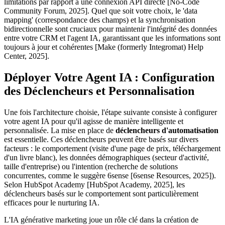
limitations par rapport à une connexion API directe [No-Code
Community Forum, 2025]. Quel que soit votre choix, le 'data
mapping' (correspondance des champs) et la synchronisation
bidirectionnelle sont cruciaux pour maintenir l'intégrité des données
entre votre CRM et l'agent IA, garantissant que les informations sont
toujours à jour et cohérentes [Make (formerly Integromat) Help
Center, 2025].
Déployer Votre Agent IA : Configuration
des Déclencheurs et Personnalisation
Une fois l'architecture choisie, l'étape suivante consiste à configurer
votre agent IA pour qu'il agisse de manière intelligente et
personnalisée. La mise en place de
déclencheurs d'automatisation
est essentielle. Ces déclencheurs peuvent être basés sur divers
facteurs : le comportement (visite d'une page de prix, téléchargement
d'un livre blanc), les données démographiques (secteur d'activité,
taille d'entreprise) ou l'intention (recherche de solutions
concurrentes, comme le suggère 6sense [6sense Resources, 2025]).
Selon HubSpot Academy [HubSpot Academy, 2025], les
déclencheurs basés sur le comportement sont particulièrement
efficaces pour le nurturing IA.
L'IA générative marketing joue un rôle clé dans la création de