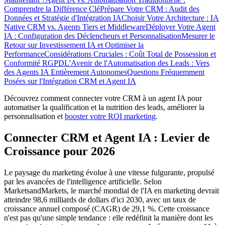
Comprendre la Différence Clé
Prépare Votre CRM : Audit des
Données et Stratégie d'Intégration IA
Choisir Votre Architecture : IA
Native CRM vs. Agents Tiers et Middleware
Déployer Votre Agent
IA : Configuration des Déclencheurs et Personnalisation
Mesurer le
Retour sur Investissement IA et Optimiser la
Performance
Considérations Cruciales : Coût Total de Possession et
Conformité RGPD
L'Avenir de l'Automatisation des Leads : Vers
des Agents IA Entièrement Autonomes
Questions Fréquemment
Posées sur l'Intégration CRM et Agent IA
Découvrez comment connecter votre CRM à un agent IA pour
automatiser la qualification et la nutrition des leads, améliorer la
personnalisation et
booster votre ROI marketing
.
Connecter CRM et Agent IA : Levier de
Croissance pour 2026
Le paysage du marketing évolue à une vitesse fulgurante, propulsé
par les avancées de l'intelligence artificielle. Selon
MarketsandMarkets, le marché mondial de l'IA en marketing devrait
atteindre 98,6 milliards de dollars d'ici 2030, avec un taux de
croissance annuel composé (CAGR) de 29,1 %. Cette croissance
n'est pas qu'une simple tendance : elle redéfinit la manière dont les