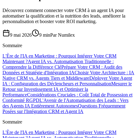
Découvrez comment connecter votre CRM à un agent IA pour
automatiser la qualification et la nutrition des leads, améliorer la
personnalisation et booster votre ROI marketing.
9 mai 2026
9 min
Par
Numilex
Sommaire
L'Ère de l'IA en Marketing : Pourquoi Intégrer Votre CRM
Maintenant ?
Agent IA vs. Automatisation Traditionnelle :
Comprendre la Différence Clé
Prépare Votre CRM : Audit des
Données et Stratégie d'Intégration IA
Choisir Votre Architecture : IA
Native CRM vs. Agents Tiers et Middleware
Déployer Votre Agent
IA : Configuration des Déclencheurs et Personnalisation
Mesurer le
Retour sur Investissement IA et Optimiser la
Performance
Considérations Cruciales : Coût Total de Possession et
Conformité RGPD
L'Avenir de l'Automatisation des Leads : Vers
des Agents IA Entièrement Autonomes
Questions Fréquemment
Posées sur l'Intégration CRM et Agent IA
Sommaire
L'Ère de l'IA en Marketing : Pourquoi Intégrer Votre CRM
Maintenant ?
Agent IA vs. Automatisation Traditionnelle :