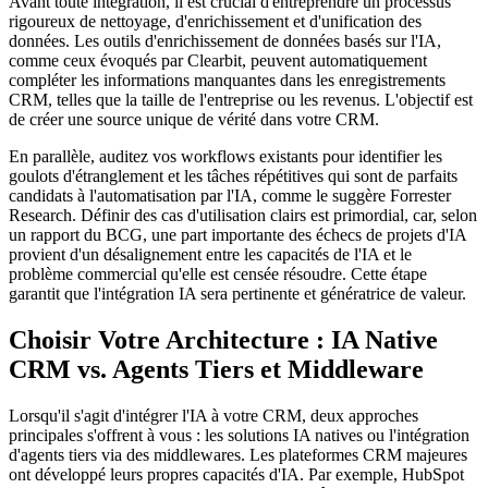
Avant toute intégration, il est crucial d'entreprendre un processus
rigoureux de nettoyage, d'enrichissement et d'unification des
données. Les outils d'enrichissement de données basés sur l'IA,
comme ceux évoqués par Clearbit, peuvent automatiquement
compléter les informations manquantes dans les enregistrements
CRM, telles que la taille de l'entreprise ou les revenus. L'objectif est
de créer une source unique de vérité dans votre CRM.
En parallèle, auditez vos workflows existants pour identifier les
goulots d'étranglement et les tâches répétitives qui sont de parfaits
candidats à l'automatisation par l'IA, comme le suggère Forrester
Research. Définir des cas d'utilisation clairs est primordial, car, selon
un rapport du BCG, une part importante des échecs de projets d'IA
provient d'un désalignement entre les capacités de l'IA et le
problème commercial qu'elle est censée résoudre. Cette étape
garantit que l'intégration IA sera pertinente et génératrice de valeur.
Choisir Votre Architecture : IA Native
CRM vs. Agents Tiers et Middleware
Lorsqu'il s'agit d'intégrer l'IA à votre CRM, deux approches
principales s'offrent à vous : les solutions IA natives ou l'intégration
d'agents tiers via des middlewares. Les plateformes CRM majeures
ont développé leurs propres capacités d'IA. Par exemple, HubSpot