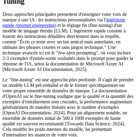
Tuning
Deux approches principales permettent d'enseigner votre voix de
marque à une IA : les instructions personnalisées via l'
ingénierie
rapide (prompt engineering)
et le réglage fin (fine-tuning) d'un
modèle de langage étendu (LLM). L'ingénierie rapide consiste à
fournir des instructions détaillées directement dans la requête,
comme "Écris ce texte avec un ton amical mais autoritaire, en
utilisant des phrases courtes et sans jargon technique." Une
technique avancée ici est le "few-shot prompting", où vous incluez
2-3 exemples d'entrée-sortie souhaités dans le prompt pour guider la
réponse de l'IA, selon la documentation de Microsoft Azure AI
[Microsoft Azure AI Documentation, 2025].
Le "fine-tuning" est une approche plus profonde. Il s'agit de prendre
un modèle LLM pré-entraîné et de le former spécifiquement sur
votre propre ensemble de données de marque. La documentation
d'OpenAI sur le fine-tuning souligne que la qualité et la quantité des
exemples d'entraînement sont cruciales, la performance augmentant
généralement de manière linéaire avec le nombre d'exemples
[OpenAI Documentation, 2024]. Pour un alignement notable, un
ensemble de données initial de 500 à 1000 exemples de haute
qualité est souvent recommandé [Towards Data Science, 2024].
Cela modifie les poids internes du modèle, lui permettant
d'internaliser les nuances de votre voix.