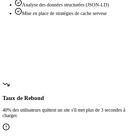
Analyse des données structurées (JSON-LD)
Mise en place de stratégies de cache serveur
SEO Health Score
94%
Crawled 234 pages... OK
Broken Links: 0
Sitemap status: Active
Taux de Rebond
40% des utilisateurs quittent un site s'il met plus de 3 secondes à
charger.