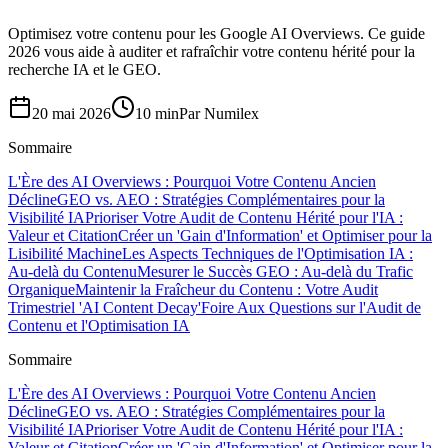
Optimisez votre contenu pour les Google AI Overviews. Ce guide
2026 vous aide à auditer et rafraîchir votre contenu hérité pour la
recherche IA et le GEO.
20 mai 2026
10 min
Par
Numilex
Sommaire
L'Ère des AI Overviews : Pourquoi Votre Contenu Ancien
Décline
GEO vs. AEO : Stratégies Complémentaires pour la
Visibilité IA
Prioriser Votre Audit de Contenu Hérité pour l'IA :
Valeur et Citation
Créer un 'Gain d'Information' et Optimiser pour la
Lisibilité Machine
Les Aspects Techniques de l'Optimisation IA :
Au-delà du Contenu
Mesurer le Succès GEO : Au-delà du Trafic
Organique
Maintenir la Fraîcheur du Contenu : Votre Audit
Trimestriel 'AI Content Decay'
Foire Aux Questions sur l'Audit de
Contenu et l'Optimisation IA
Sommaire
L'Ère des AI Overviews : Pourquoi Votre Contenu Ancien
Décline
GEO vs. AEO : Stratégies Complémentaires pour la
Visibilité IA
Prioriser Votre Audit de Contenu Hérité pour l'IA :
Valeur et Citation
Créer un 'Gain d'Information' et Optimiser pour la