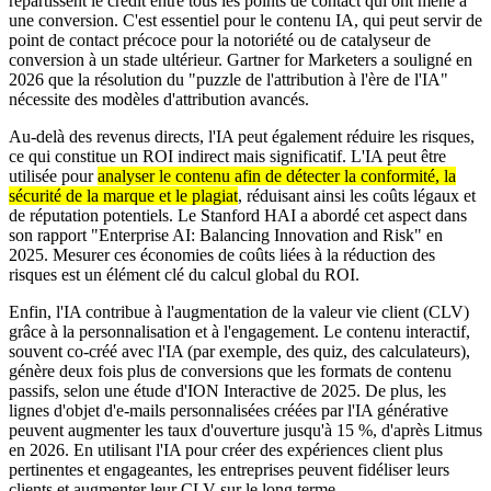
répartissent le crédit entre tous les points de contact qui ont mené à
une conversion. C'est essentiel pour le contenu IA, qui peut servir de
point de contact précoce pour la notoriété ou de catalyseur de
conversion à un stade ultérieur. Gartner for Marketers a souligné en
2026 que la résolution du "puzzle de l'attribution à l'ère de l'IA"
nécessite des modèles d'attribution avancés.
Au-delà des revenus directs, l'IA peut également réduire les risques,
ce qui constitue un ROI indirect mais significatif. L'IA peut être
utilisée pour
analyser le contenu afin de détecter la conformité, la
sécurité de la marque et le plagiat
, réduisant ainsi les coûts légaux et
de réputation potentiels. Le Stanford HAI a abordé cet aspect dans
son rapport "Enterprise AI: Balancing Innovation and Risk" en
2025. Mesurer ces économies de coûts liées à la réduction des
risques est un élément clé du calcul global du ROI.
Enfin, l'IA contribue à l'augmentation de la valeur vie client (CLV)
grâce à la personnalisation et à l'engagement. Le contenu interactif,
souvent co-créé avec l'IA (par exemple, des quiz, des calculateurs),
génère deux fois plus de conversions que les formats de contenu
passifs, selon une étude d'ION Interactive de 2025. De plus, les
lignes d'objet d'e-mails personnalisées créées par l'IA générative
peuvent augmenter les taux d'ouverture jusqu'à 15 %, d'après Litmus
en 2026. En utilisant l'IA pour créer des expériences client plus
pertinentes et engageantes, les entreprises peuvent fidéliser leurs
clients et augmenter leur CLV sur le long terme.