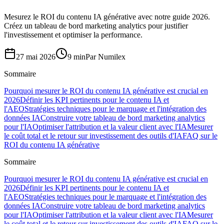
Mesurez le ROI du contenu IA générative avec notre guide 2026.
Créez un tableau de bord marketing analytics pour justifier
l'investissement et optimiser la performance.
27 mai 2026
9 min
Par
Numilex
Sommaire
Pourquoi mesurer le ROI du contenu IA générative est crucial en
2026
Définir les KPI pertinents pour le contenu IA et
l'AEO
Stratégies techniques pour le marquage et l'intégration des
données IA
Construire votre tableau de bord marketing analytics
pour l'IA
Optimiser l'attribution et la valeur client avec l'IA
Mesurer
le coût total et le retour sur investissement des outils d'IA
FAQ sur le
ROI du contenu IA générative
Sommaire
Pourquoi mesurer le ROI du contenu IA générative est crucial en
2026
Définir les KPI pertinents pour le contenu IA et
l'AEO
Stratégies techniques pour le marquage et l'intégration des
données IA
Construire votre tableau de bord marketing analytics
pour l'IA
Optimiser l'attribution et la valeur client avec l'IA
Mesurer
le coût total et le retour sur investissement des outils d'IA
FAQ sur le