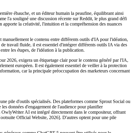
mière ébauche, et un éditeur humain la peaufine, équilibrant ainsi
me l'a souligné une discussion récente sur Reddit, le plus grand défi
apporte la créativité, l'intuition et la compréhension des nuances
t manuellement le contenu entre différents outils d'IA pour l'idéation,
travail fluide, il est essentiel d'intégrer différents outils IA via des
re les étapes, de l'idéation à la publication.
ur 2026, exigera un étiquetage clair pour le contenu généré par l'IA,
lement européen. Il est également essentiel de veiller à la protection
information, car la principale préoccupation des marketeurs concernant
 une pile d'outils spécialisés. Des plateformes comme Sprout Social ou
e les données d'engagement de l'audience pour planifier
s OwlyWriter AI est intégré directement dans le compositeur, offrant
[Hootsuite Official Website, 2026]. D'autres optent pour une pile
plus généraux comme ChatGPT-5 peuvent être utilisés pour le