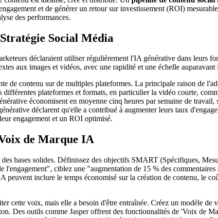
l'engagement et de générer un retour sur investissement (ROI) mesurable. 
nalyse des performances.
 Stratégie Social Média
eteurs déclaraient utiliser régulièrement l'IA générative dans leurs fon
extes aux images et vidéos, avec une rapidité et une échelle auparavant
te de contenu sur de multiples plateformes. La principale raison de l'ad
s différentes plateformes et formats, en particulier la vidéo courte, 
A générative économisent en moyenne cinq heures par semaine de travail, 
énérative déclarent qu'elle a contribué à augmenter leurs taux d'engag
illeur engagement et un ROI optimisé.
t Voix de Marque IA
r des bases solides. Définissez des objectifs SMART (Spécifiques, Mesu
 de l'engagement", ciblez une "augmentation de 15 % des commentaires s
'IA peuvent inclure le temps économisé sur la création de contenu, le co
iter cette voix, mais elle a besoin d'être entraînée. Créez un modèle de
le ton. Des outils comme Jasper offrent des fonctionnalités de 'Voix de M