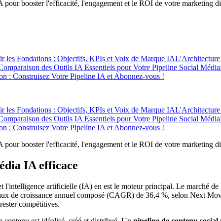
our booster l'efficacité, l'engagement et le ROI de votre marketing di
ir les Fondations : Objectifs, KPIs et Voix de Marque IA
L'Architecture
Comparaison des Outils IA Essentiels pour Votre Pipeline Social Média
ion : Construisez Votre Pipeline IA et Abonnez-vous !
ir les Fondations : Objectifs, KPIs et Voix de Marque IA
L'Architecture
Comparaison des Outils IA Essentiels pour Votre Pipeline Social Média
ion : Construisez Votre Pipeline IA et Abonnez-vous !
our booster l'efficacité, l'engagement et le ROI de votre marketing di
édia IA efficace
'intelligence artificielle (IA) en est le moteur principal. Le marché de 
un taux de croissance annuel composé (CAGR) de 36,4 %, selon Next Mov
rester compétitives.
e contenu est idéalisé, créé et distribué. Un
pipeline de contenu social