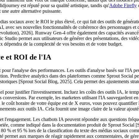
djourney est réputé pour sa qualité artistique, tandis qu'
Adobe Firefly
o
ne autre alternative puissante.
édias sociaux avec le ROI le plus élevé, ce qui fait des outils de génér
 avec ses nouvelles fonctionnalités de cohérence des personnages et d'
t evolution), 2026]. Runway Gen-4 offre également des capacités avanc
ic Studio permet aux utilisateurs de générer des présentations, des vid
oix dépendra de la complexité de vos besoins et de votre budget.
e et ROI de l'IA
nt pour l'analyse des performances. Les outils d'analyse basés sur l'IA pe
ation. Predictive analytics dans des plateformes comme Sprout Social pe
istoriques [Sprout Social Blog, 2025]. Cela permet des ajustements stra
iel pour justifier l'investissement. Incluez les coûts des outils IA, le te
s conversions. Par exemple, les marketers utilisant l'IA sauvegardent 
le coût horaire de votre équipe est de X euros, vous pouvez quantifier
ements aux outils IA. Cela fournit une image claire de la valeur ajouté
t l'engagement. Les chatbots IA peuvent répondre aux questions fréquent
ppropriée, comme indiqué dans la documentation produit de Sprout Social
 80 % et 95 % lors de la classification du texte des médias sociaux com
permet aux marques de réagir rapidement aux commentaires, de gérer la 