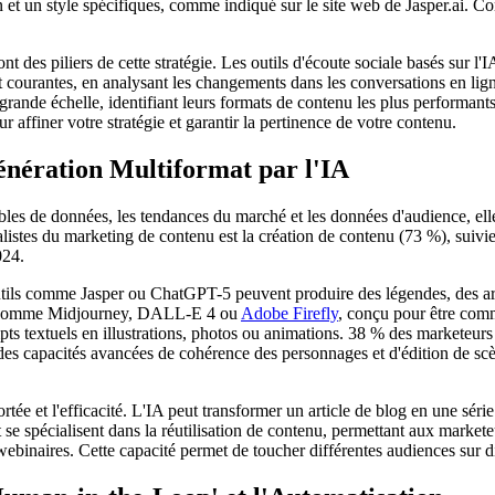
n et un style spécifiques, comme indiqué sur le site web de Jasper.ai. 
ont des piliers de cette stratégie. Les outils d'écoute sociale basés sur l
 courantes, en analysant les changements dans les conversations en lig
grande échelle, identifiant leurs formats de contenu les plus performan
ffiner votre stratégie et garantir la pertinence de votre contenu.
énération Multiformat par l'IA
les de données, les tendances du marché et les données d'audience, elle
ialistes du marketing de contenu est la création de contenu (73 %), suivi
024.
tils comme Jasper ou ChatGPT-5 peuvent produire des légendes, des articl
mes comme Midjourney, DALL-E 4 ou
Adobe Firefly
, conçu pour être com
s textuels en illustrations, photos ou animations. 38 % des marketeurs ut
 capacités avancées de cohérence des personnages et d'édition de scène
rtée et l'efficacité. L'IA peut transformer un article de blog en une séri
e spécialisent dans la réutilisation de contenu, permettant aux markete
ebinaires. Cette capacité permet de toucher différentes audiences sur 