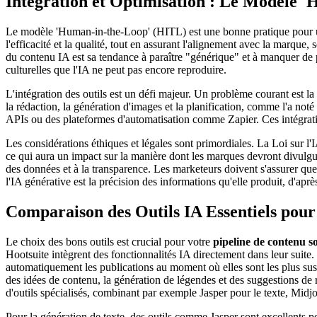
Intégration et Optimisation : Le Modèle '
Le modèle 'Human-in-the-Loop' (HITL) est une bonne pratique pour un p
l'efficacité et la qualité, tout en assurant l'alignement avec la marq
du contenu IA est sa tendance à paraître "générique" et à manquer de p
culturelles que l'IA ne peut pas encore reproduire.
L'intégration des outils est un défi majeur. Un problème courant est la 
la rédaction, la génération d'images et la planification, comme l'a noté 
APIs ou des plateformes d'automatisation comme Zapier. Ces intégratio
Les considérations éthiques et légales sont primordiales. La Loi sur l
ce qui aura un impact sur la manière dont les marques devront divulguer
des données et à la transparence. Les marketeurs doivent s'assurer que
l'IA générative est la précision des informations qu'elle produit, d'ap
Comparaison des Outils IA Essentiels pour
Le choix des bons outils est crucial pour votre
pipeline de contenu s
Hootsuite intègrent des fonctionnalités IA directement dans leur suit
automatiquement les publications au moment où elles sont les plus susc
des idées de contenu, la génération de légendes et des suggestions de r
d'outils spécialisés, combinant par exemple Jasper pour le texte, Midjou
Pour la génération de texte, des outils comme Jasper sont excellents