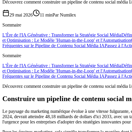
Découvrez comment construire un pipeline de contenu social média IA p
29 mai 2026
11 min
Par
Numilex
Sommaire
L'Ère de l'IA Générative : Transformer la Stratégie Social Média
Défin
et Optimisation : Le Modèle 'Human-in-the-Loop' et l'Automatisation
Fréquentes sur le Pipeline de Contenu Social Média IA
Passez à l'Act
Sommaire
L'Ère de l'IA Générative : Transformer la Stratégie Social Média
Défin
et Optimisation : Le Modèle 'Human-in-the-Loop' et l'Automatisation
Fréquentes sur le Pipeline de Contenu Social Média IA
Passez à l'Act
Découvrez comment construire un pipeline de contenu social média IA p
Construire un pipeline de contenu social m
Le paysage du marketing numérique évolue à une vitesse fulgurante, et l
2024, devrait atteindre 48,18 milliards de dollars d'ici 2033, avec 
l'urgence pour les entreprises d'adopter des stratégies innovantes pour 
Pour les équipes marketing, cela signifie transformer la manière dont l