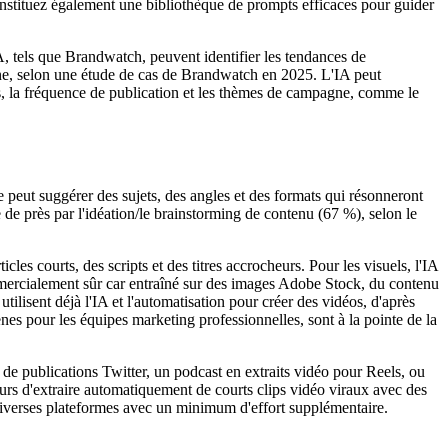
Constituez également une bibliothèque de prompts efficaces pour guider
'IA, tels que Brandwatch, peuvent identifier les tendances de
ne, selon une étude de cas de Brandwatch en 2025. L'IA peut
ts, la fréquence de publication et les thèmes de campagne, comme le
 peut suggérer des sujets, des angles et des formats qui résonneront
e de près par l'idéation/le brainstorming de contenu (67 %), selon le
es courts, des scripts et des titres accrocheurs. Pour les visuels, l'IA
mercialement sûr car entraîné sur des images Adobe Stock, du contenu
ilisent déjà l'IA et l'automatisation pour créer des vidéos, d'après
s pour les équipes marketing professionnelles, sont à la pointe de la
e de publications Twitter, un podcast en extraits vidéo pour Reels, ou
urs d'extraire automatiquement de courts clips vidéo viraux avec des
diverses plateformes avec un minimum d'effort supplémentaire.