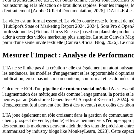
brainstorming et la rédaction de brouillons rapides. Pour les images, Mi
d'entraînement [Adobe Official Documentation, 2026]. DALL-E 4 est u
La vidéo est un format essentiel. La vidéo courte reste le format de m
[HubSpot's State of Marketing Report 2024, 2024]. Sora Pro d'OpenAI,
professionnelles [Fictional Press Release (based on plausible produc
aider à créer des vidéos marketing plus simples. La suite Canva's Mag
partir d'une seule invite textuelle [Canva Official Blog, 2026]. Le ch
Mesurer l'Impact : Analyse de Performanc
L'IA ne se limite pas à la création ; elle est également un atout puissa
les tendances, les modèles d'engagement et les opportunités d'optimis
publication, en se basant sur son contenu, son format et les données h
Calculer le ROI d'un
pipeline de contenu social média IA
est essent
l'augmentation des métriques clés comme l'engagement, la portée et le
heures par an [Salesforce Generative AI Snapshot Research, 2024]. Si 
d'engagement (qui peuvent être liés à des revenus) aux coûts des abonn
L'IA joue également un rôle croissant dans la gestion de communauté e
client, prospect de vente, plainte) et les acheminer vers l'équipe a
des sentiments modernes peuvent atteindre des taux de précision entre
summarized by industry blogs like MonkeyLearn, 2023]. Cette capacité 