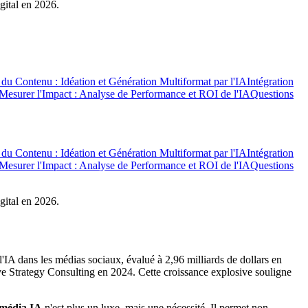
gital en 2026.
 du Contenu : Idéation et Génération Multiformat par l'IA
Intégration
Mesurer l'Impact : Analyse de Performance et ROI de l'IA
Questions
 du Contenu : Idéation et Génération Multiformat par l'IA
Intégration
Mesurer l'Impact : Analyse de Performance et ROI de l'IA
Questions
gital en 2026.
l'IA dans les médias sociaux, évalué à 2,96 milliards de dollars en
e Strategy Consulting en 2024. Cette croissance explosive souligne
 média IA
n'est plus un luxe, mais une nécessité. Il permet non