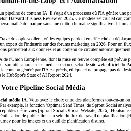
Human-in-the-Loop' et l'Automatisation
ipeline de contenu IA. Il s'agit d'un processus où l'IA génère une pre
ue, selon Harvard Business Review en 2025. Ce modèle est crucial car, com
ersonnalité de marque sans une édition humaine significative. L'humain 
"taxe de copier-coller", où les équipes perdent en efficacité en déplaçan
un expert de l'industrie sur des forums marketing en 2026. Pour un flux de 
ns permettent aux données et au contenu de circuler automatiquement ent
'IA de l'Union Européenne, dont la mise en œuvre complète est prévue po
 son utilisation sur les médias sociaux, selon le site web officiel du Par
 le contenu généré par l'IA est précis, éthique et ne propage pas de dés
rès le HubSpot's State of AI Report 2024.
 Votre Pipeline Social Média
ocial média IA
. Vous avez le choix entre des plateformes tout-en-un ou
e. Par exemple, la fonction 'Optimal Send Times' de Sprout Social analys
eptibles d'être vues [Sprout Social Official Website, 2026]. Hootsuite'
éutilisation de publications au sein du flux de travail de planification 
rney pour les images et un outil de planification distinct.
 pour maintenir une voix de marque cohérente, tandis que des modèles 