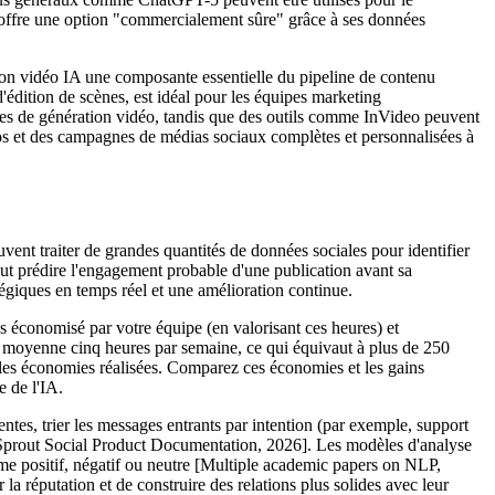
ffre une option "commercialement sûre" grâce à ses données
ation vidéo IA une composante essentielle du pipeline de contenu
édition de scènes, est idéal pour les équipes marketing
ées de génération vidéo, tandis que des outils comme InVideo peuvent
éos et des campagnes de médias sociaux complètes et personnalisées à
uvent traiter de grandes quantités de données sociales pour identifier
ut prédire l'engagement probable d'une publication avant sa
tégiques en temps réel et une amélioration continue.
mps économisé par votre équipe (en valorisant ces heures) et
en moyenne cinq heures par semaine, ce qui équivaut à plus de 250
 les économies réalisées. Comparez ces économies et les gains
e de l'IA.
es, trier les messages entrants par intention (par exemple, support
 [Sprout Social Product Documentation, 2026]. Les modèles d'analyse
me positif, négatif ou neutre [Multiple academic papers on NLP,
réputation et de construire des relations plus solides avec leur