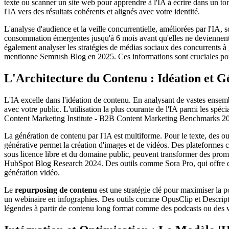
texte ou scanner un site web pour apprendre à l'IA à écrire dans un to
l'IA vers des résultats cohérents et alignés avec votre identité.
L'analyse d'audience et la veille concurrentielle, améliorées par l'IA, s
consommation émergentes jusqu'à 6 mois avant qu'elles ne deviennent
également analyser les stratégies de médias sociaux des concurrents à 
mentionne Semrush Blog en 2025. Ces informations sont cruciales pour a
L'Architecture du Contenu : Idéation et G
L'IA excelle dans l'idéation de contenu. En analysant de vastes ensemb
avec votre public. L'utilisation la plus courante de l'IA parmi les spéc
Content Marketing Institute - B2B Content Marketing Benchmarks 2
La génération de contenu par l'IA est multiforme. Pour le texte, des ou
générative permet la création d'images et de vidéos. Des platefor
sous licence libre et du domaine public, peuvent transformer des prompt
HubSpot Blog Research 2024. Des outils comme Sora Pro, qui offre des
génération vidéo.
Le
repurposing de contenu
est une stratégie clé pour maximiser la po
un webinaire en infographies. Des outils comme OpusClip et Descript s
légendes à partir de contenu long format comme des podcasts ou des w