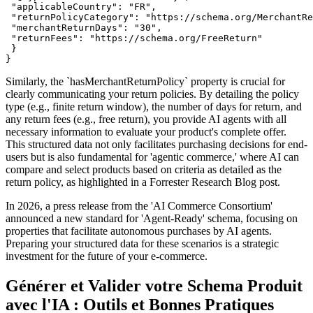
"applicableCountry"
:
"FR"
,
"returnPolicyCategory"
:
"https://schema.org/MerchantRe
"merchantReturnDays"
:
"30"
,
"returnFees"
:
"https://schema.org/FreeReturn"
}
}
Similarly, the `hasMerchantReturnPolicy` property is crucial for
clearly communicating your return policies. By detailing the policy
type (e.g., finite return window), the number of days for return, and
any return fees (e.g., free return), you provide AI agents with all
necessary information to evaluate your product's complete offer.
This structured data not only facilitates purchasing decisions for end-
users but is also fundamental for 'agentic commerce,' where AI can
compare and select products based on criteria as detailed as the
return policy, as highlighted in a Forrester Research Blog post.
In 2026, a press release from the 'AI Commerce Consortium'
announced a new standard for 'Agent-Ready' schema, focusing on
properties that facilitate autonomous purchases by AI agents.
Preparing your structured data for these scenarios is a strategic
investment for the future of your e-commerce.
Générer et Valider votre Schema Produit
avec l'IA : Outils et Bonnes Pratiques