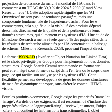
projection de croissance du marché mondial de l'IA dans l'e-
commerce à un TCAC de 39,9 % de 2024 à 2030 [Grand View
Research, 2024]. Cette adoption rapide signifie que les 'AI
Overviews' ne sont pas une tendance passagère, mais une
composante fondamentale de l'expérience d'achat. Pour les e-
commerçants, cela signifie que la visibilité des produits dépend
désormais directement de la qualité et de la pertinence de leurs
données structurées, qui alimentent ces systèmes d'IA. Une étude de
Milestone Research a même révélé que 65 % des pages citées dans
les résultats de recherche alimentés par l'IA contenaient un balisage
de schema [Milestone Research, 2023], prouvant l'impact direct.
Le format
JSON-LD
(JavaScript Object Notation for Linked Data)
est le choix privilégié par Google pour l'implémentation des données
structurées. Google Search Central recommande ce format car il
peut être intégré sous forme de script dans l'en-tête ou le corps d'une
page, ce qui facilite son analyse par les systèmes d'IA. Cette
flexibilité permet aux développeurs de gérer les données structurées
de manière dynamique et propre, sans altérer le contenu HTML
visible.
Pour les produits e-commerce, Google exige les propriétés `name` et
`image`. Au-delà de ces exigences, il est recommandé d'inclure des
propriétés telles que `aggregateRating`, `review`, et surtout, l'objet
`offers` qui contient les informations transactionnelles. L'objet