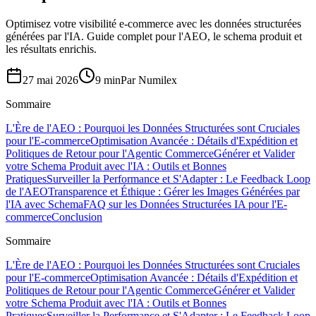
Optimisez votre visibilité e-commerce avec les données structurées
générées par l'IA. Guide complet pour l'AEO, le schema produit et
les résultats enrichis.
27 mai 2026
9 min
Par
Numilex
Sommaire
L'Ère de l'AEO : Pourquoi les Données Structurées sont Cruciales
pour l'E-commerce
Optimisation Avancée : Détails d'Expédition et
Politiques de Retour pour l'Agentic Commerce
Générer et Valider
votre Schema Produit avec l'IA : Outils et Bonnes
Pratiques
Surveiller la Performance et S'Adapter : Le Feedback Loop
de l'AEO
Transparence et Éthique : Gérer les Images Générées par
l'IA avec Schema
FAQ sur les Données Structurées IA pour l'E-
commerce
Conclusion
Sommaire
L'Ère de l'AEO : Pourquoi les Données Structurées sont Cruciales
pour l'E-commerce
Optimisation Avancée : Détails d'Expédition et
Politiques de Retour pour l'Agentic Commerce
Générer et Valider
votre Schema Produit avec l'IA : Outils et Bonnes
Pratiques
Surveiller la Performance et S'Adapter : Le Feedback Loop