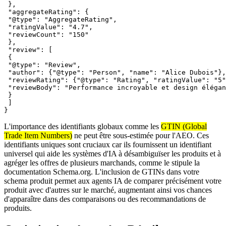
}
,
"aggregateRating"
:
{
"@type"
:
"AggregateRating"
,
"ratingValue"
:
"4.7"
,
"reviewCount"
:
"150"
}
,
"review"
:
[
{
"@type"
:
"Review"
,
"author"
:
{
"@type"
:
"Person"
,
"name"
:
"Alice Dubois"
}
,
"reviewRating"
:
{
"@type"
:
"Rating"
,
"ratingValue"
:
"5"
"reviewBody"
:
"Performance incroyable et design élégan
}
]
}
L'importance des identifiants globaux comme les
GTIN (Global
Trade Item Numbers)
ne peut être sous-estimée pour l'AEO. Ces
identifiants uniques sont cruciaux car ils fournissent un identifiant
universel qui aide les systèmes d'IA à désambiguïser les produits et à
agréger les offres de plusieurs marchands, comme le stipule la
documentation Schema.org. L'inclusion de GTINs dans votre
schema produit permet aux agents IA de comparer précisément votre
produit avec d'autres sur le marché, augmentant ainsi vos chances
d'apparaître dans des comparaisons ou des recommandations de
produits.