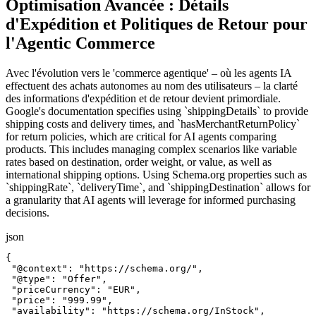
Optimisation Avancée : Détails
d'Expédition et Politiques de Retour pour
l'Agentic Commerce
Avec l'évolution vers le 'commerce agentique' – où les agents IA
effectuent des achats autonomes au nom des utilisateurs – la clarté
des informations d'expédition et de retour devient primordiale.
Google's documentation specifies using `shippingDetails` to provide
shipping costs and delivery times, and `hasMerchantReturnPolicy`
for return policies, which are critical for AI agents comparing
products. This includes managing complex scenarios like variable
rates based on destination, order weight, or value, as well as
international shipping options. Using Schema.org properties such as
`shippingRate`, `deliveryTime`, and `shippingDestination` allows for
a granularity that AI agents will leverage for informed purchasing
decisions.
json
{
"@context"
:
"https://schema.org/"
,
"@type"
:
"Offer"
,
"priceCurrency"
:
"EUR"
,
"price"
:
"999.99"
,
"availability"
:
"https://schema.org/InStock"
,