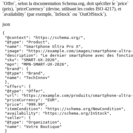
`Offer`, selon la documentation Schema.org, doit spécifier le `price`
(prix), `priceCurrency` (devise, utilisant les codes ISO 4217), et
`availability` (par exemple, `InStock` ou `OutOfStock`).
json
{
"@context"
:
"https://schema.org/"
,
"@type"
:
"Product"
,
"name"
:
"Smartphone Ultra Pro X"
,
"image"
:
"https://example.com/images/smartphone-ultra-
"description"
:
"Le dernier smartphone avec des fonctio
"sku"
:
"SMART-UX-2026"
,
"mpn"
:
"MPN-SMART-UX-2026"
,
"brand"
:
{
"@type"
:
"Brand"
,
"name"
:
"TechInnov"
}
,
"offers"
:
{
"@type"
:
"Offer"
,
"url"
:
"https://example.com/produits/smartphone-ultra-
"priceCurrency"
:
"EUR"
,
"price"
:
"999.99"
,
"itemCondition"
:
"https://schema.org/NewCondition"
,
"availability"
:
"https://schema.org/InStock"
,
"seller"
:
{
"@type"
:
"Organization"
,
"name"
:
"Votre Boutique"
}