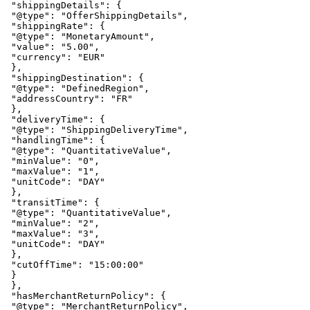
"shippingDetails"
:
{
"@type"
:
"OfferShippingDetails"
,
"shippingRate"
:
{
"@type"
:
"MonetaryAmount"
,
"value"
:
"5.00"
,
"currency"
:
"EUR"
}
,
"shippingDestination"
:
{
"@type"
:
"DefinedRegion"
,
"addressCountry"
:
"FR"
}
,
"deliveryTime"
:
{
"@type"
:
"ShippingDeliveryTime"
,
"handlingTime"
:
{
"@type"
:
"QuantitativeValue"
,
"minValue"
:
"0"
,
"maxValue"
:
"1"
,
"unitCode"
:
"DAY"
}
,
"transitTime"
:
{
"@type"
:
"QuantitativeValue"
,
"minValue"
:
"2"
,
"maxValue"
:
"3"
,
"unitCode"
:
"DAY"
}
,
"cutOffTime"
:
"15:00:00"
}
}
,
"hasMerchantReturnPolicy"
:
{
"@type"
:
"MerchantReturnPolicy"
,